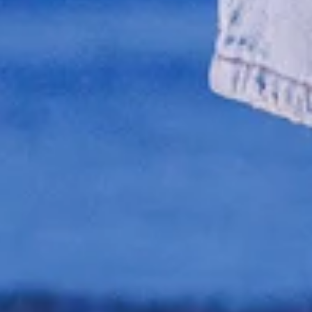
ER RAPIDE
UELLEMENT
IDE
ncore été sélectionné.