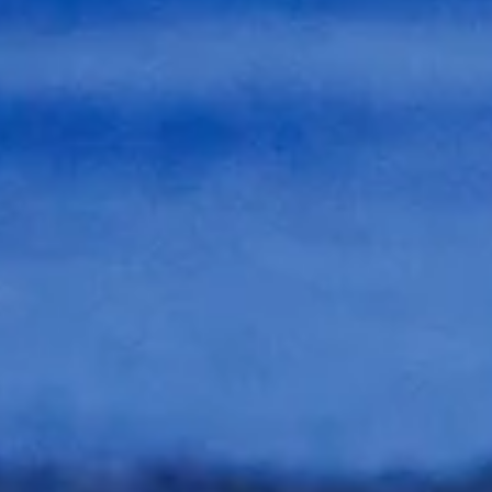
LE PANI
EST ACT
V
Aucun produit n'a e