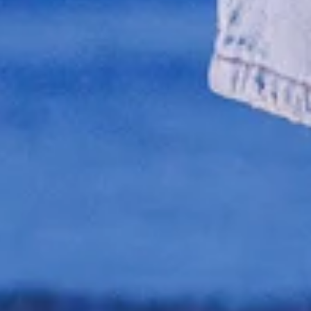
ER RAPIDE
UELLEMENT
IDE
ncore été sélectionné.