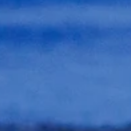
LE PANI
EST ACT
V
Aucun produit n'a e