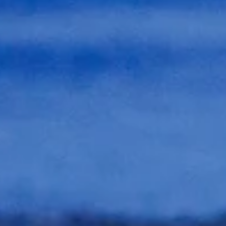
LE PANI
EST ACT
V
Aucun produit n'a e