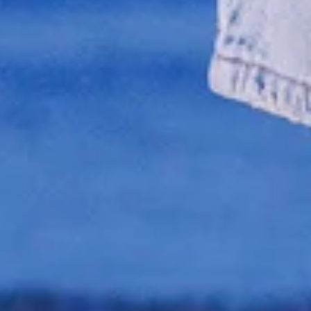
ER RAPIDE
UELLEMENT
IDE
ncore été sélectionné.